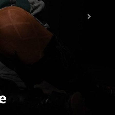
Vor
inge
e